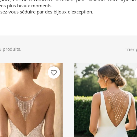
vos plus beaux moments.
ssez-vous séduire par des bijoux d’exception.
23 produits.
Trier 
favorite_border