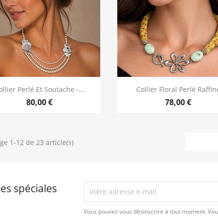
Aperçu rapide
Aperçu rapide


ollier Perlé Et Soutache -...
Collier Floral Perlé Raffin
80,00 €
78,00 €
ge 1-12 de 23 article(s)
es spéciales
Vous pouvez vous désinscrire à tout moment. Vou