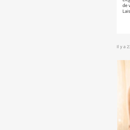
de 
Lai
Il y a 