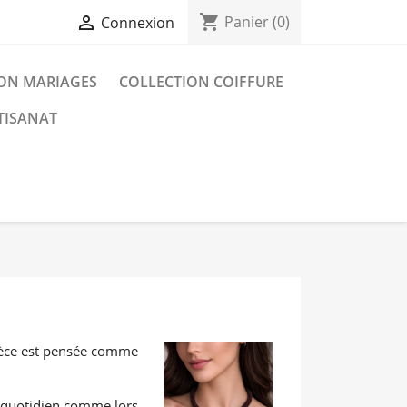
shopping_cart

Panier
(0)
Connexion
ON MARIAGES
COLLECTION COIFFURE
TISANAT
pièce est pensée comme
u quotidien comme lors