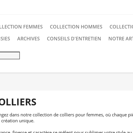
LLECTION FEMMES
COLLECTION HOMMES
COLLECTI
SIES
ARCHIVES
CONSEILS D'ENTRETIEN
NOTRE AR
OLLIERS
ngez dans notre collection de colliers pour femmes, où chaque 
 création unique.
gance, finesse et caractère se mêlent pour sublimer votre style a