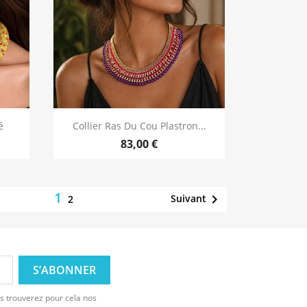
Aperçu rapide

é
Collier Ras Du Cou Plastron...
83,00 €
1

Suivant
2
s trouverez pour cela nos