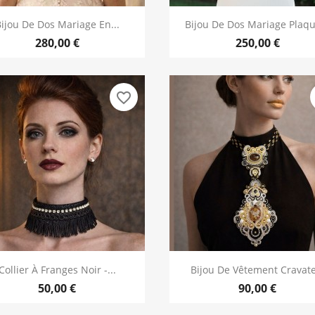
Aperçu rapide
Aperçu rapide


ijou De Dos Mariage En...
Bijou De Dos Mariage Plaqu
280,00 €
250,00 €
favorite_border
Aperçu rapide
Aperçu rapide


Collier À Franges Noir -...
Bijou De Vêtement Cravate
50,00 €
90,00 €