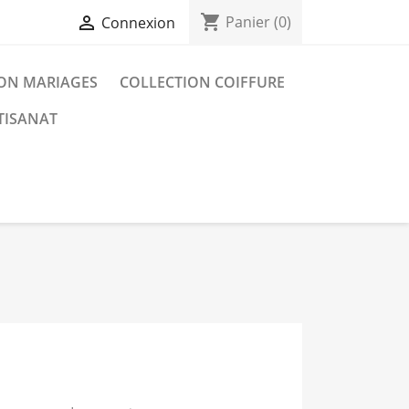
shopping_cart

Panier
(0)
Connexion
ON MARIAGES
COLLECTION COIFFURE
TISANAT