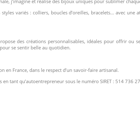
sanale, j’imagine et réalise des bijoux uniques pour sublimer chaq
yles variés : colliers, boucles d’oreilles, bracelets… avec une at
opose des créations personnalisables, idéales pour offrir ou se 
our se sentir belle au quotidien.
on en France, dans le respect d’un savoir-faire artisanal.
rs en tant qu’autoentrepreneur sous le numéro SIRET : 514 736 2