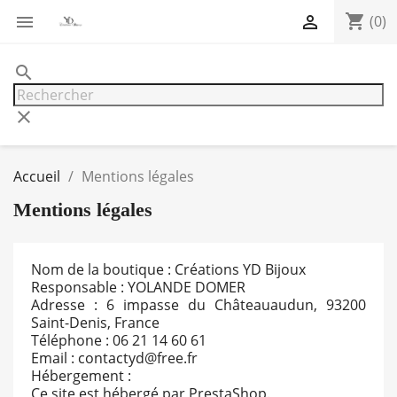
shopping_cart


(0)
search
clear
Accueil
Mentions légales
Mentions légales
Nom de la boutique : Créations YD Bijoux
Responsable : YOLANDE DOMER
Adresse : 6 impasse du Châteauaudun, 93200
Saint-Denis, France
Téléphone : 06 21 14 60 61
Email : contactyd@free.fr
Hébergement :
Ce site est hébergé par PrestaShop.