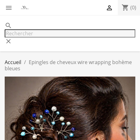
shopping_cart


(0)
search
clear
Accueil
Epingles de cheveux wire wrapping bohème
bleues