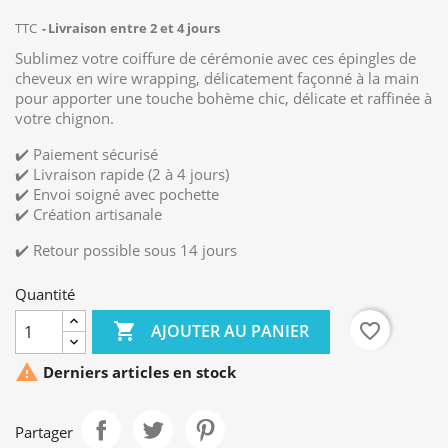
TTC
Livraison entre 2 et 4 jours
Sublimez votre coiffure de cérémonie avec ces épingles de
cheveux en wire wrapping, délicatement façonné à la main
pour apporter une touche bohème chic, délicate et raffinée à
votre chignon.
✔️ Paiement sécurisé
✔️ Livraison rapide (2 à 4 jours)
✔️ Envoi soigné avec pochette
✔️ Création artisanale
✔️ Retour possible sous 14 jours
Quantité

favorite_border
AJOUTER AU PANIER

Derniers articles en stock
Partager