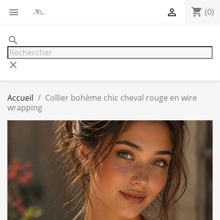
shopping_cart


(0)
search
clear
Accueil
Collier bohème chic cheval rouge en wire
wrapping