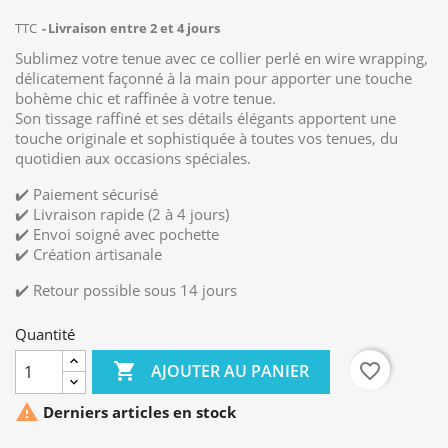
TTC
Livraison entre 2 et 4 jours
Sublimez votre tenue avec ce collier perlé en wire wrapping,
délicatement façonné à la main pour apporter une touche
bohème chic et raffinée à votre tenue.
Son tissage raffiné et ses détails élégants apportent une
touche originale et sophistiquée à toutes vos tenues, du
quotidien aux occasions spéciales.
✔️ Paiement sécurisé
✔️ Livraison rapide (2 à 4 jours)
✔️ Envoi soigné avec pochette
✔️ Création artisanale
✔️ Retour possible sous 14 jours
Quantité

favorite_border
AJOUTER AU PANIER

Derniers articles en stock